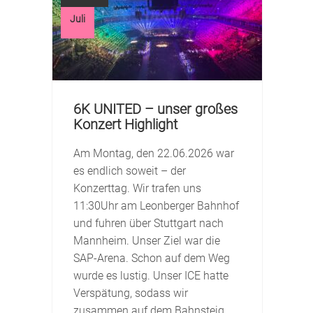
Juli
Jul
6K UNITED – unser großes
B
Konzert Highlight
U
Am Montag, den 22.06.2026 war
D
es endlich soweit – der
J
Konzerttag. Wir trafen uns
er
L
11:30Uhr am Leonberger Bahnhof
V
und fuhren über Stuttgart nach
S
Mannheim. Unser Ziel war die
S
SAP-Arena. Schon auf dem Weg
wurde es lustig. Unser ICE hatte
Verspätung, sodass wir
zusammen auf dem Bahnsteig