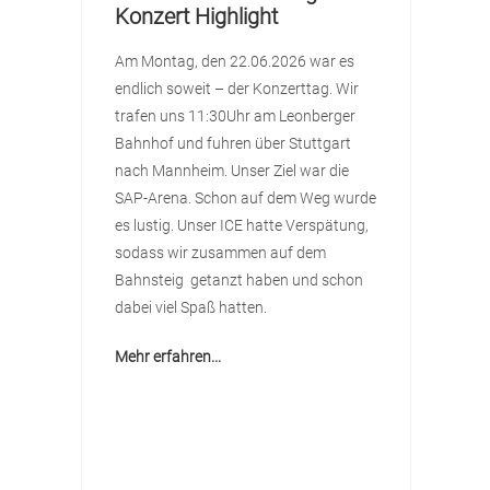
B
Konzert Highlight
U
Am Montag, den 22.06.2026 war es
n
D
endlich soweit – der Konzerttag. Wir
Ju
trafen uns 11:30Uhr am Leonberger
u
Bahnhof und fuhren über Stuttgart
u
nach Mannheim. Unser Ziel war die
Su
SAP-Arena. Schon auf dem Weg wurde
es lustig. Unser ICE hatte Verspätung,
sodass wir zusammen auf dem
Bahnsteig getanzt haben und schon
dabei viel Spaß hatten.