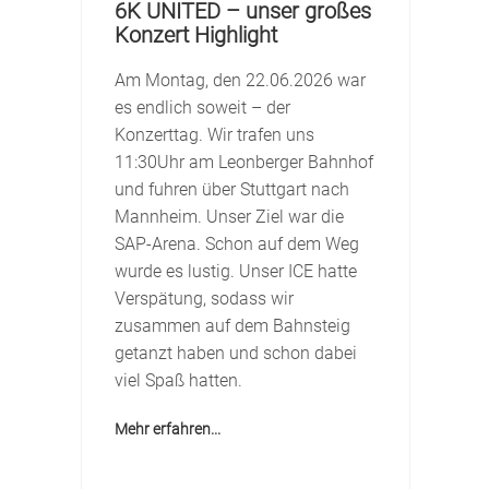
6K UNITED – unser großes
B
Konzert Highlight
U
Am Montag, den 22.06.2026 war
D
es endlich soweit – der
J
Konzerttag. Wir trafen uns
er
L
11:30Uhr am Leonberger Bahnhof
V
und fuhren über Stuttgart nach
S
Mannheim. Unser Ziel war die
S
SAP-Arena. Schon auf dem Weg
wurde es lustig. Unser ICE hatte
Verspätung, sodass wir
zusammen auf dem Bahnsteig
getanzt haben und schon dabei
viel Spaß hatten.